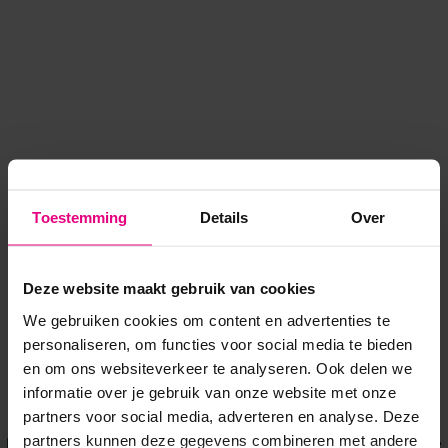
Toestemming
Details
Over
Deze website maakt gebruik van cookies
We gebruiken cookies om content en advertenties te
personaliseren, om functies voor social media te bieden
en om ons websiteverkeer te analyseren. Ook delen we
informatie over je gebruik van onze website met onze
Application error: a client-side exception has occurred
while
partners voor social media, adverteren en analyse. Deze
partners kunnen deze gegevens combineren met andere
loading
www.voordeeluitjes.nl
(see the browser console for more