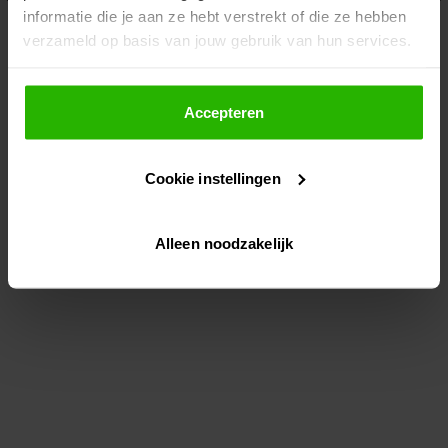
informatie die je aan ze hebt verstrekt of die ze hebben
information)
.
verzameld op basis van jouw gebruik van hun services.
Als je op "Accepteer" klikt, dan geef je Voordeeluitjes.nl
toestemming om cookies voor social media en
Accepteren
gepersonaliseerde advertenties te plaatsen.
Cookie instellingen
Lees hier meer over in ons
privacybeleid
en
cookiebeleid
.
Alleen noodzakelijk
Via "Cookie instellingen" kun je ook zelf instellen welke
cookies worden geplaatst. Je kunt je keuze altijd wijzigen
of intrekken op ons
cookiebeleid
.