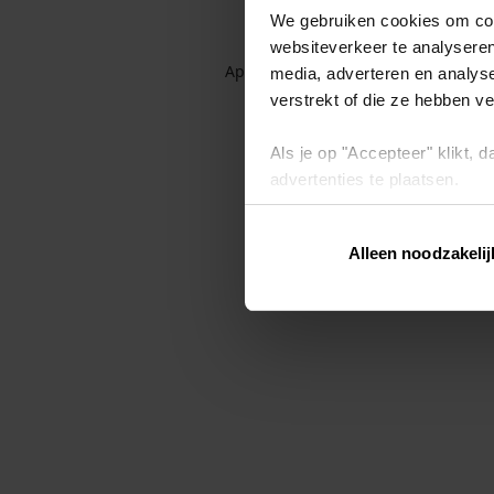
We gebruiken cookies om cont
websiteverkeer te analyseren
Application error: a client-side exc
media, adverteren en analys
verstrekt of die ze hebben v
Als je op "Accepteer" klikt,
advertenties te plaatsen.
Lees hier meer over in ons
p
Alleen noodzakelij
Via "Cookie instellingen" kun 
intrekken op ons
cookiebele