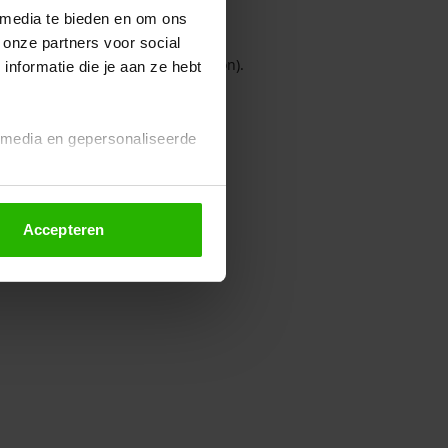
 media te bieden en om ons
 onze partners voor social
owser console for more information)
.
nformatie die je aan ze hebt
l media en gepersonaliseerde
Accepteren
euze altijd wijzigen of