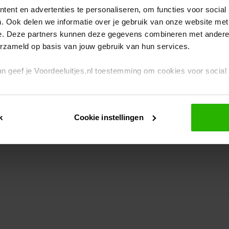
ent en advertenties te personaliseren, om functies voor social
. Ook delen we informatie over je gebruik van onze website met
eption has occurred
while loading
www.voordeeluitjes.nl
(see the br
e. Deze partners kunnen deze gegevens combineren met andere i
erzameld op basis van jouw gebruik van hun services.
 dan geef je Voordeeluitjes.nl toestemming om cookies voor socia
rivacybeleid
en
cookiebeleid
.
k
Cookie instellingen
je ook zelf instellen welke cookies worden geplaatst. Je kunt je k
id
.