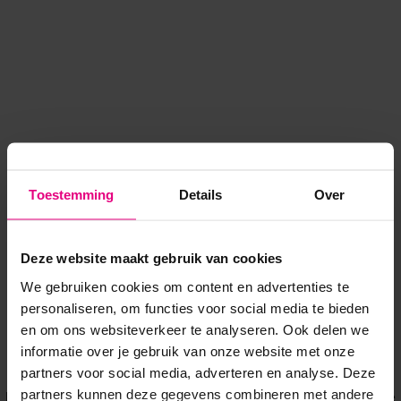
Toestemming
Details
Over
Deze website maakt gebruik van cookies
We gebruiken cookies om content en advertenties te
personaliseren, om functies voor social media te bieden
en om ons websiteverkeer te analyseren. Ook delen we
informatie over je gebruik van onze website met onze
Application error: a client-side exception has occurred
while
partners voor social media, adverteren en analyse. Deze
partners kunnen deze gegevens combineren met andere
loading
www.voordeeluitjes.nl
(see the browser console for more