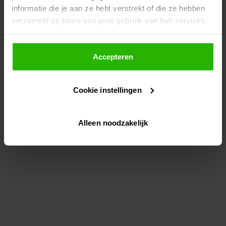
informatie die je aan ze hebt verstrekt of die ze hebben
information)
.
verzameld op basis van jouw gebruik van hun services.
Als je op "Accepteer" klikt, dan geef je Voordeeluitjes.nl
toestemming om cookies voor social media en
Accepteren
gepersonaliseerde advertenties te plaatsen.
Cookie instellingen
Lees hier meer over in ons
privacybeleid
en
cookiebeleid
.
Alleen noodzakelijk
Via "Cookie instellingen" kun je ook zelf instellen welke
cookies worden geplaatst. Je kunt je keuze altijd wijzigen
of intrekken op ons
cookiebeleid
.