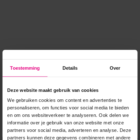
Toestemming
Details
Over
Deze website maakt gebruik van cookies
We gebruiken cookies om content en advertenties te
personaliseren, om functies voor social media te bieden
en om ons websiteverkeer te analyseren. Ook delen we
informatie over je gebruik van onze website met onze
Application error: a client-side exception has occurred
while
partners voor social media, adverteren en analyse. Deze
partners kunnen deze gegevens combineren met andere
loading
www.voordeeluitjes.nl
(see the browser console for more