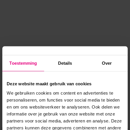
Toestemming
Details
Over
Deze website maakt gebruik van cookies
We gebruiken cookies om content en advertenties te
personaliseren, om functies voor social media te bieden
en om ons websiteverkeer te analyseren. Ook delen we
informatie over je gebruik van onze website met onze
Application error: a client-side exception has occurred
while
partners voor social media, adverteren en analyse. Deze
partners kunnen deze gegevens combineren met andere
loading
www.voordeeluitjes.nl
(see the browser console for more