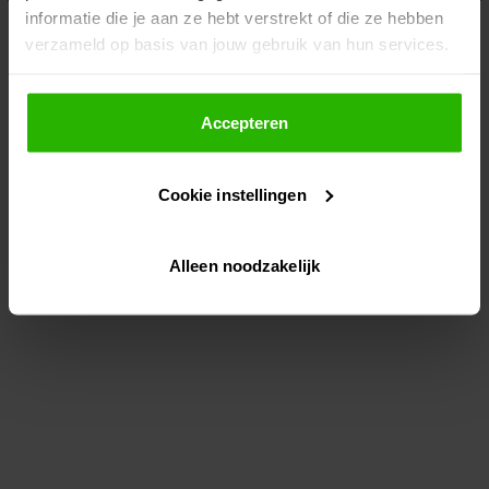
informatie die je aan ze hebt verstrekt of die ze hebben
information)
.
verzameld op basis van jouw gebruik van hun services.
Als je op "Accepteer" klikt, dan geef je Voordeeluitjes.nl
toestemming om cookies voor social media en
Accepteren
gepersonaliseerde advertenties te plaatsen.
Cookie instellingen
Lees hier meer over in ons
privacybeleid
en
cookiebeleid
.
Alleen noodzakelijk
Via "Cookie instellingen" kun je ook zelf instellen welke
cookies worden geplaatst. Je kunt je keuze altijd wijzigen
of intrekken op ons
cookiebeleid
.