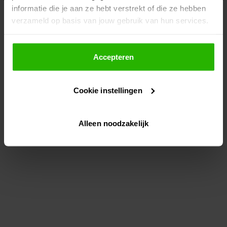
informatie die je aan ze hebt verstrekt of die ze hebben
information)
.
verzameld op basis van jouw gebruik van hun services.
Als je op "Accepteer" klikt, dan geef je Voordeeluitjes.nl
toestemming om cookies voor social media en
Accepteren
gepersonaliseerde advertenties te plaatsen.
Cookie instellingen
Lees hier meer over in ons
privacybeleid
en
cookiebeleid
.
Alleen noodzakelijk
Via "Cookie instellingen" kun je ook zelf instellen welke
cookies worden geplaatst. Je kunt je keuze altijd wijzigen
of intrekken op ons
cookiebeleid
.