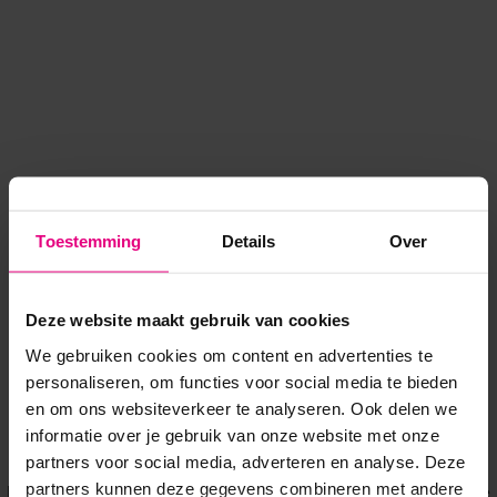
Toestemming
Details
Over
Deze website maakt gebruik van cookies
We gebruiken cookies om content en advertenties te
personaliseren, om functies voor social media te bieden
en om ons websiteverkeer te analyseren. Ook delen we
informatie over je gebruik van onze website met onze
Application error: a client-side exception has occurred
while
partners voor social media, adverteren en analyse. Deze
partners kunnen deze gegevens combineren met andere
loading
www.voordeeluitjes.nl
(see the browser console for more