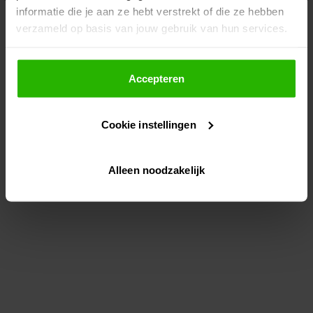
informatie die je aan ze hebt verstrekt of die ze hebben
information)
.
verzameld op basis van jouw gebruik van hun services.
Als je op "Accepteer" klikt, dan geef je Voordeeluitjes.nl
toestemming om cookies voor social media en
Accepteren
gepersonaliseerde advertenties te plaatsen.
Cookie instellingen
Lees hier meer over in ons
privacybeleid
en
cookiebeleid
.
Alleen noodzakelijk
Via "Cookie instellingen" kun je ook zelf instellen welke
cookies worden geplaatst. Je kunt je keuze altijd wijzigen
of intrekken op ons
cookiebeleid
.