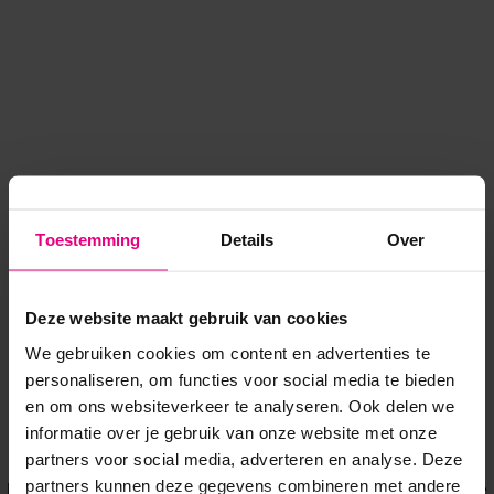
Toestemming
Details
Over
Deze website maakt gebruik van cookies
We gebruiken cookies om content en advertenties te
personaliseren, om functies voor social media te bieden
en om ons websiteverkeer te analyseren. Ook delen we
informatie over je gebruik van onze website met onze
Application error: a client-side exception has occurred
while
partners voor social media, adverteren en analyse. Deze
partners kunnen deze gegevens combineren met andere
loading
www.voordeeluitjes.nl
(see the browser console for more