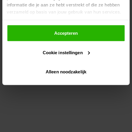
informatie die je aan ze hebt verstrekt of die ze hebben
information)
.
verzameld op basis van jouw gebruik van hun services.
Als je op "Accepteer" klikt, dan geef je Voordeeluitjes.nl
toestemming om cookies voor social media en
Accepteren
gepersonaliseerde advertenties te plaatsen.
Cookie instellingen
Lees hier meer over in ons
privacybeleid
en
cookiebeleid
.
Alleen noodzakelijk
Via "Cookie instellingen" kun je ook zelf instellen welke
cookies worden geplaatst. Je kunt je keuze altijd wijzigen
of intrekken op ons
cookiebeleid
.