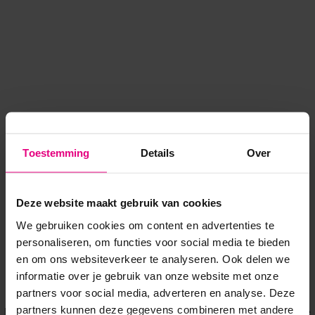
Toestemming
Details
Over
Deze website maakt gebruik van cookies
We gebruiken cookies om content en advertenties te
personaliseren, om functies voor social media te bieden
en om ons websiteverkeer te analyseren. Ook delen we
informatie over je gebruik van onze website met onze
Application error: a client-side exception has occurred
while
partners voor social media, adverteren en analyse. Deze
partners kunnen deze gegevens combineren met andere
loading
www.voordeeluitjes.nl
(see the browser console for more