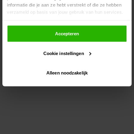
informatie die je aan ze hebt verstrekt of die ze hebben
information)
.
verzameld op basis van jouw gebruik van hun services.
Als je op "Accepteer" klikt, dan geef je Voordeeluitjes.nl
toestemming om cookies voor social media en
Accepteren
gepersonaliseerde advertenties te plaatsen.
Cookie instellingen
Lees hier meer over in ons
privacybeleid
en
cookiebeleid
.
Alleen noodzakelijk
Via "Cookie instellingen" kun je ook zelf instellen welke
cookies worden geplaatst. Je kunt je keuze altijd wijzigen
of intrekken op ons
cookiebeleid
.