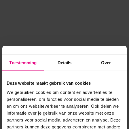
Toestemming
Details
Over
Deze website maakt gebruik van cookies
We gebruiken cookies om content en advertenties te
personaliseren, om functies voor social media te bieden
en om ons websiteverkeer te analyseren. Ook delen we
informatie over je gebruik van onze website met onze
Application error: a client-side exception has occurred
while
partners voor social media, adverteren en analyse. Deze
partners kunnen deze gegevens combineren met andere
loading
www.voordeeluitjes.nl
(see the browser console for more