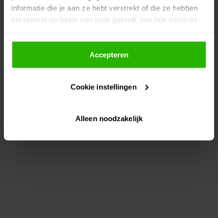
informatie die je aan ze hebt verstrekt of die ze hebben
information)
.
verzameld op basis van jouw gebruik van hun services.
Als je op "Accepteer" klikt, dan geef je Voordeeluitjes.nl
toestemming om cookies voor social media en
Accepteren
gepersonaliseerde advertenties te plaatsen.
Cookie instellingen
Lees hier meer over in ons
privacybeleid
en
cookiebeleid
.
Alleen noodzakelijk
Via "Cookie instellingen" kun je ook zelf instellen welke
cookies worden geplaatst. Je kunt je keuze altijd wijzigen
of intrekken op ons
cookiebeleid
.