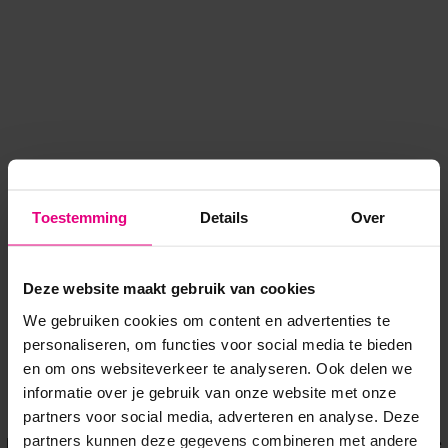
Toestemming
Details
Over
Deze website maakt gebruik van cookies
We gebruiken cookies om content en advertenties te
personaliseren, om functies voor social media te bieden
en om ons websiteverkeer te analyseren. Ook delen we
informatie over je gebruik van onze website met onze
Application error: a client-side exception has occurred
while
partners voor social media, adverteren en analyse. Deze
partners kunnen deze gegevens combineren met andere
loading
www.voordeeluitjes.nl
(see the browser console for more