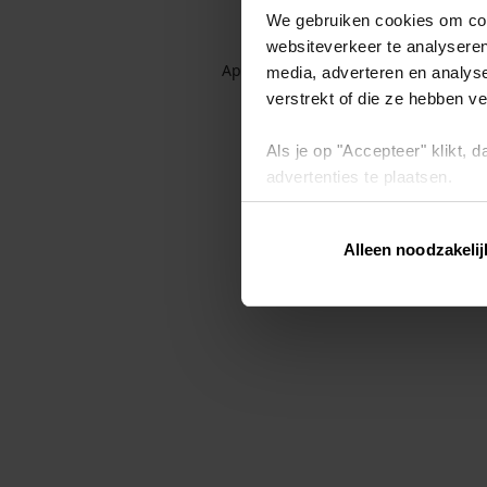
We gebruiken cookies om cont
websiteverkeer te analyseren
Application error: a client-side exc
media, adverteren en analys
verstrekt of die ze hebben v
Als je op "Accepteer" klikt,
advertenties te plaatsen.
Lees hier meer over in ons
p
Alleen noodzakelij
Via "Cookie instellingen" kun 
intrekken op ons
cookiebele