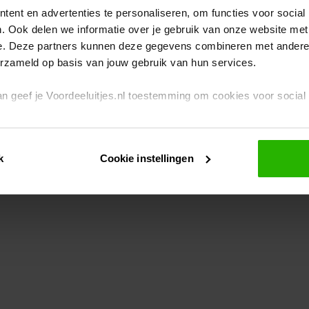
ent en advertenties te personaliseren, om functies voor social
. Ook delen we informatie over je gebruik van onze website met
eption has occurred
while loading
www.voordeeluitjes.nl
(see the br
e. Deze partners kunnen deze gegevens combineren met andere i
erzameld op basis van jouw gebruik van hun services.
 dan geef je Voordeeluitjes.nl toestemming om cookies voor socia
rivacybeleid
en
cookiebeleid
.
k
Cookie instellingen
je ook zelf instellen welke cookies worden geplaatst. Je kunt je k
id
.