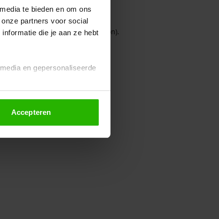
 media te bieden en om ons
 onze partners voor social
owser console for more information)
.
nformatie die je aan ze hebt
l media en gepersonaliseerde
Accepteren
euze altijd wijzigen of