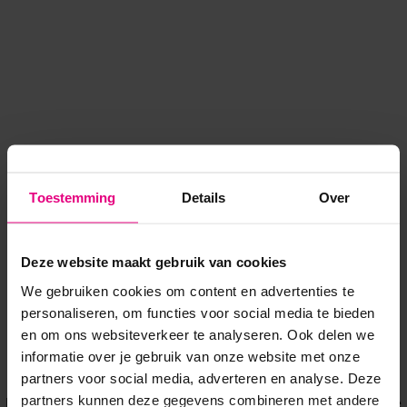
Toestemming
Details
Over
Deze website maakt gebruik van cookies
We gebruiken cookies om content en advertenties te
personaliseren, om functies voor social media te bieden
en om ons websiteverkeer te analyseren. Ook delen we
informatie over je gebruik van onze website met onze
Application error: a client-side exception has occurred
while
partners voor social media, adverteren en analyse. Deze
partners kunnen deze gegevens combineren met andere
loading
www.voordeeluitjes.nl
(see the browser console for more