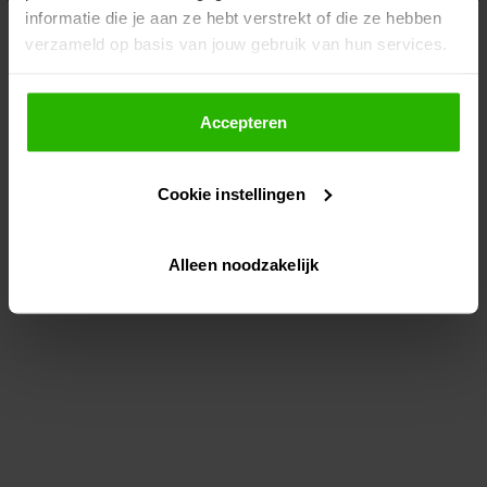
informatie die je aan ze hebt verstrekt of die ze hebben
information)
.
verzameld op basis van jouw gebruik van hun services.
Als je op "Accepteer" klikt, dan geef je Voordeeluitjes.nl
toestemming om cookies voor social media en
Accepteren
gepersonaliseerde advertenties te plaatsen.
Cookie instellingen
Lees hier meer over in ons
privacybeleid
en
cookiebeleid
.
Alleen noodzakelijk
Via "Cookie instellingen" kun je ook zelf instellen welke
cookies worden geplaatst. Je kunt je keuze altijd wijzigen
of intrekken op ons
cookiebeleid
.