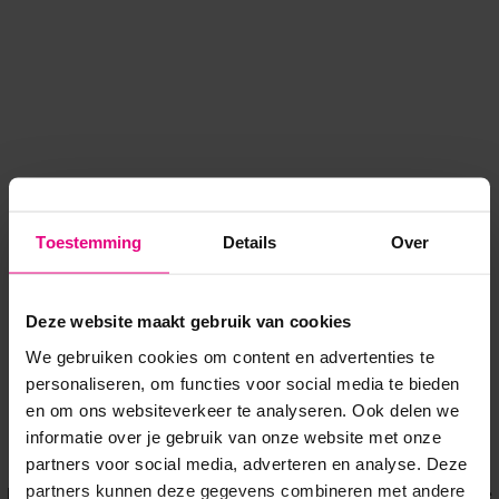
Toestemming
Details
Over
Deze website maakt gebruik van cookies
We gebruiken cookies om content en advertenties te
personaliseren, om functies voor social media te bieden
en om ons websiteverkeer te analyseren. Ook delen we
informatie over je gebruik van onze website met onze
Application error: a client-side exception has occurred
while
partners voor social media, adverteren en analyse. Deze
partners kunnen deze gegevens combineren met andere
loading
www.voordeeluitjes.nl
(see the browser console for more