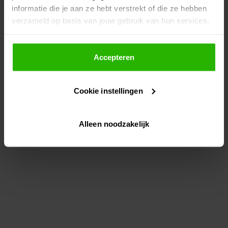
informatie die je aan ze hebt verstrekt of die ze hebben
information)
.
verzameld op basis van jouw gebruik van hun services.
Als je op "Accepteer" klikt, dan geef je Voordeeluitjes.nl
toestemming om cookies voor social media en
Accepteren
gepersonaliseerde advertenties te plaatsen.
Cookie instellingen
Lees hier meer over in ons
privacybeleid
en
cookiebeleid
.
Alleen noodzakelijk
Via "Cookie instellingen" kun je ook zelf instellen welke
cookies worden geplaatst. Je kunt je keuze altijd wijzigen
of intrekken op ons
cookiebeleid
.