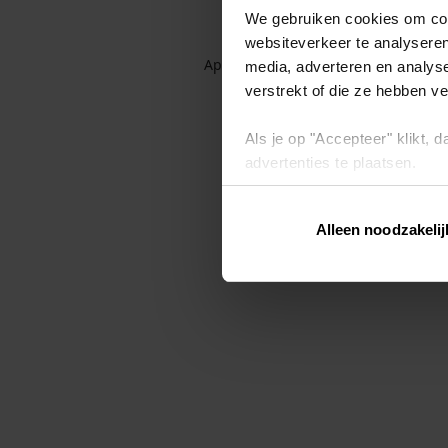
We gebruiken cookies om cont
websiteverkeer te analyseren
Application error: a client-side exc
media, adverteren en analys
verstrekt of die ze hebben v
Als je op "Accepteer" klikt,
advertenties te plaatsen.
Lees hier meer over in ons
p
Alleen noodzakelij
Via "Cookie instellingen" kun 
intrekken op ons
cookiebele