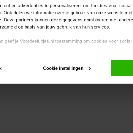
ent en advertenties te personaliseren, om functies voor social
. Ook delen we informatie over je gebruik van onze website met
eption has occurred
while loading
www.voordeeluitjes.nl
(see the br
e. Deze partners kunnen deze gegevens combineren met andere i
erzameld op basis van jouw gebruik van hun services.
 dan geef je Voordeeluitjes.nl toestemming om cookies voor socia
rivacybeleid
en
cookiebeleid
.
k
Cookie instellingen
je ook zelf instellen welke cookies worden geplaatst. Je kunt je k
id
.