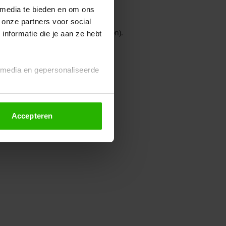
 media te bieden en om ons
 onze partners voor social
owser console for more information)
.
nformatie die je aan ze hebt
l media en gepersonaliseerde
Accepteren
euze altijd wijzigen of