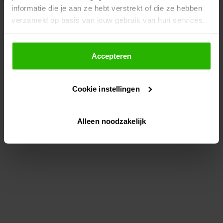
informatie die je aan ze hebt verstrekt of die ze hebben
information)
.
verzameld op basis van jouw gebruik van hun services.
Als je op "Accepteer" klikt, dan geef je Voordeeluitjes.nl
toestemming om cookies voor social media en
Accepteren
gepersonaliseerde advertenties te plaatsen.
Cookie instellingen
Lees hier meer over in ons
privacybeleid
en
cookiebeleid
.
Alleen noodzakelijk
Via "Cookie instellingen" kun je ook zelf instellen welke
cookies worden geplaatst. Je kunt je keuze altijd wijzigen
of intrekken op ons
cookiebeleid
.