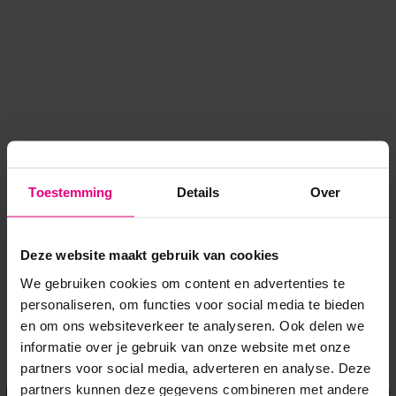
Toestemming
Details
Over
Deze website maakt gebruik van cookies
We gebruiken cookies om content en advertenties te
personaliseren, om functies voor social media te bieden
en om ons websiteverkeer te analyseren. Ook delen we
informatie over je gebruik van onze website met onze
Application error: a client-side exception has occurred
while
partners voor social media, adverteren en analyse. Deze
partners kunnen deze gegevens combineren met andere
loading
www.voordeeluitjes.nl
(see the browser console for more