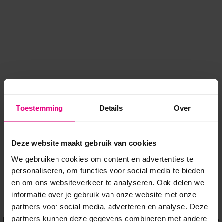
Toestemming
Details
Over
Deze website maakt gebruik van cookies
We gebruiken cookies om content en advertenties te
personaliseren, om functies voor social media te bieden
en om ons websiteverkeer te analyseren. Ook delen we
informatie over je gebruik van onze website met onze
Application error: a client-side exception has occurred
while
partners voor social media, adverteren en analyse. Deze
partners kunnen deze gegevens combineren met andere
loading
www.voordeeluitjes.nl
(see the browser console for more