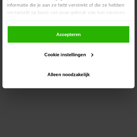
informatie die je aan ze hebt verstrekt of die ze hebben
information)
.
verzameld op basis van jouw gebruik van hun services.
Als je op "Accepteer" klikt, dan geef je Voordeeluitjes.nl
toestemming om cookies voor social media en
Accepteren
gepersonaliseerde advertenties te plaatsen.
Cookie instellingen
Lees hier meer over in ons
privacybeleid
en
cookiebeleid
.
Alleen noodzakelijk
Via "Cookie instellingen" kun je ook zelf instellen welke
cookies worden geplaatst. Je kunt je keuze altijd wijzigen
of intrekken op ons
cookiebeleid
.