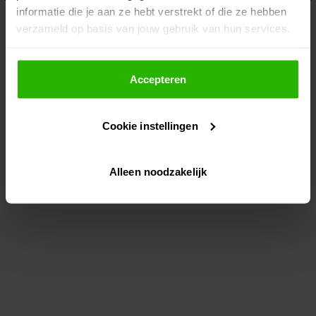
informatie die je aan ze hebt verstrekt of die ze hebben
information)
.
verzameld op basis van jouw gebruik van hun services.
Als je op "Accepteer" klikt, dan geef je Voordeeluitjes.nl
toestemming om cookies voor social media en
Accepteren
gepersonaliseerde advertenties te plaatsen.
Cookie instellingen
Lees hier meer over in ons
privacybeleid
en
cookiebeleid
.
Alleen noodzakelijk
Via "Cookie instellingen" kun je ook zelf instellen welke
cookies worden geplaatst. Je kunt je keuze altijd wijzigen
of intrekken op ons
cookiebeleid
.