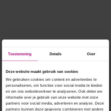
Toestemming
Details
Over
Deze website maakt gebruik van cookies
We gebruiken cookies om content en advertenties te
personaliseren, om functies voor social media te bieden
en om ons websiteverkeer te analyseren. Ook delen we
informatie over je gebruik van onze website met onze
Application error: a client-side exception has occurred
while
partners voor social media, adverteren en analyse. Deze
partners kunnen deze gegevens combineren met andere
loading
www.voordeeluitjes.nl
(see the browser console for more