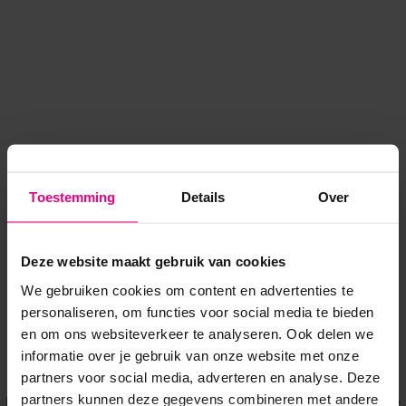
Toestemming
Details
Over
Deze website maakt gebruik van cookies
We gebruiken cookies om content en advertenties te
personaliseren, om functies voor social media te bieden
en om ons websiteverkeer te analyseren. Ook delen we
informatie over je gebruik van onze website met onze
Application error: a client-side exception has occurred
while
partners voor social media, adverteren en analyse. Deze
partners kunnen deze gegevens combineren met andere
loading
www.voordeeluitjes.nl
(see the browser console for more