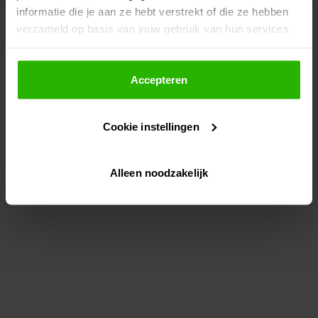
informatie die je aan ze hebt verstrekt of die ze hebben
information)
.
verzameld op basis van jouw gebruik van hun services.
Als je op "Accepteer" klikt, dan geef je Voordeeluitjes.nl
toestemming om cookies voor social media en
Accepteren
gepersonaliseerde advertenties te plaatsen.
Cookie instellingen
Lees hier meer over in ons
privacybeleid
en
cookiebeleid
.
Alleen noodzakelijk
Via "Cookie instellingen" kun je ook zelf instellen welke
cookies worden geplaatst. Je kunt je keuze altijd wijzigen
of intrekken op ons
cookiebeleid
.