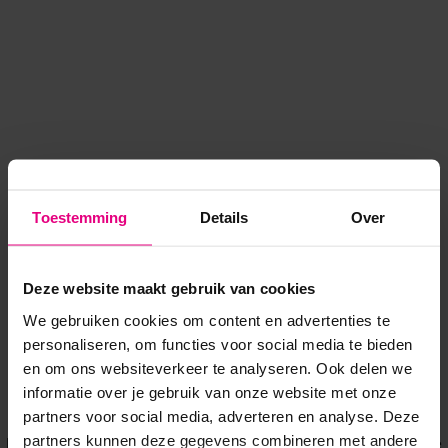
Toestemming
Details
Over
Deze website maakt gebruik van cookies
We gebruiken cookies om content en advertenties te
personaliseren, om functies voor social media te bieden
en om ons websiteverkeer te analyseren. Ook delen we
informatie over je gebruik van onze website met onze
Application error: a client-side exception has occurred
while
partners voor social media, adverteren en analyse. Deze
partners kunnen deze gegevens combineren met andere
loading
www.voordeeluitjes.nl
(see the browser console for more