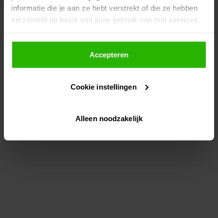
informatie die je aan ze hebt verstrekt of die ze hebben
information)
.
verzameld op basis van jouw gebruik van hun services.
Als je op "Accepteer" klikt, dan geef je Voordeeluitjes.nl
toestemming om cookies voor social media en
Accepteren
gepersonaliseerde advertenties te plaatsen.
Cookie instellingen
Lees hier meer over in ons
privacybeleid
en
cookiebeleid
.
Alleen noodzakelijk
Via "Cookie instellingen" kun je ook zelf instellen welke
cookies worden geplaatst. Je kunt je keuze altijd wijzigen
of intrekken op ons
cookiebeleid
.