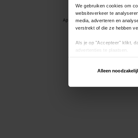
We gebruiken cookies om cont
websiteverkeer te analyseren
Application error: a client-side exc
media, adverteren en analys
verstrekt of die ze hebben v
Als je op "Accepteer" klikt,
advertenties te plaatsen.
Lees hier meer over in ons
p
Alleen noodzakelij
Via "Cookie instellingen" kun 
intrekken op ons
cookiebele