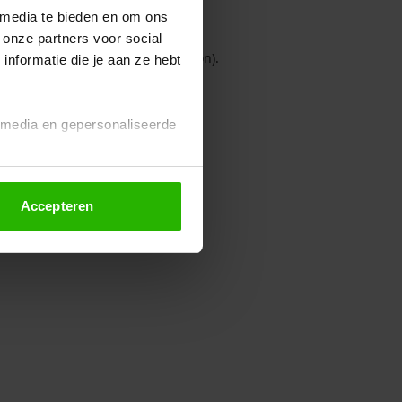
 media te bieden en om ons
 onze partners voor social
owser console for more information)
.
nformatie die je aan ze hebt
l media en gepersonaliseerde
Accepteren
euze altijd wijzigen of