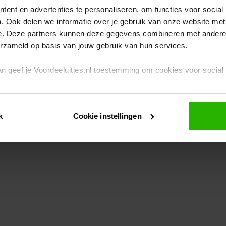
ent en advertenties te personaliseren, om functies voor social
. Ook delen we informatie over je gebruik van onze website met
eption has occurred
while loading
www.voordeeluitjes.nl
(see the br
e. Deze partners kunnen deze gegevens combineren met andere i
erzameld op basis van jouw gebruik van hun services.
 dan geef je Voordeeluitjes.nl toestemming om cookies voor socia
rivacybeleid
en
cookiebeleid
.
k
Cookie instellingen
je ook zelf instellen welke cookies worden geplaatst. Je kunt je k
id
.