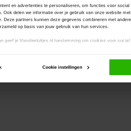
ent en advertenties te personaliseren, om functies voor social
. Ook delen we informatie over je gebruik van onze website met
eption has occurred
while loading
www.voordeeluitjes.nl
(see the br
e. Deze partners kunnen deze gegevens combineren met andere i
erzameld op basis van jouw gebruik van hun services.
 dan geef je Voordeeluitjes.nl toestemming om cookies voor socia
rivacybeleid
en
cookiebeleid
.
k
Cookie instellingen
je ook zelf instellen welke cookies worden geplaatst. Je kunt je k
id
.