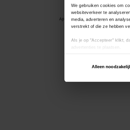
We gebruiken cookies om cont
websiteverkeer te analyseren
Application error: a client-side exc
media, adverteren en analys
verstrekt of die ze hebben v
Als je op "Accepteer" klikt,
advertenties te plaatsen.
Lees hier meer over in ons
p
Alleen noodzakelij
Via "Cookie instellingen" kun 
intrekken op ons
cookiebele