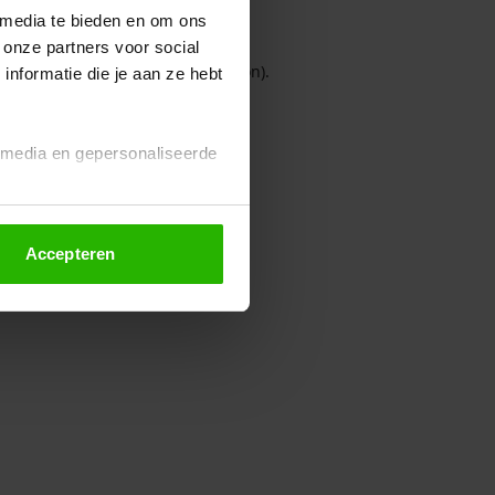
 media te bieden en om ons
 onze partners voor social
owser console for more information)
.
nformatie die je aan ze hebt
l media en gepersonaliseerde
Accepteren
euze altijd wijzigen of