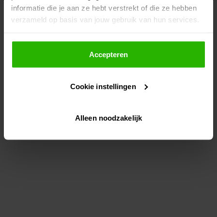
informatie die je aan ze hebt verstrekt of die ze hebben
information)
.
verzameld op basis van jouw gebruik van hun services.
Als je op "Accepteer" klikt, dan geef je Voordeeluitjes.nl
toestemming om cookies voor social media en
Accepteren
gepersonaliseerde advertenties te plaatsen.
Cookie instellingen
Lees hier meer over in ons
privacybeleid
en
cookiebeleid
.
Alleen noodzakelijk
Via "Cookie instellingen" kun je ook zelf instellen welke
cookies worden geplaatst. Je kunt je keuze altijd wijzigen
of intrekken op ons
cookiebeleid
.