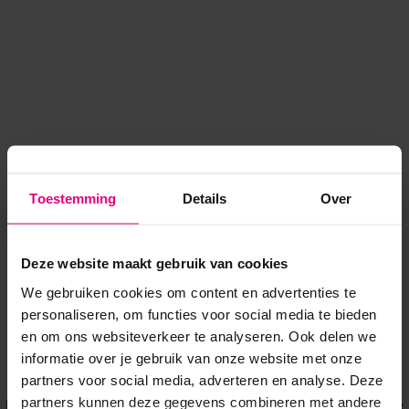
Toestemming
Details
Over
Deze website maakt gebruik van cookies
We gebruiken cookies om content en advertenties te
personaliseren, om functies voor social media te bieden
en om ons websiteverkeer te analyseren. Ook delen we
informatie over je gebruik van onze website met onze
Application error: a client-side exception has occurred
while
partners voor social media, adverteren en analyse. Deze
partners kunnen deze gegevens combineren met andere
loading
www.voordeeluitjes.nl
(see the browser console for more