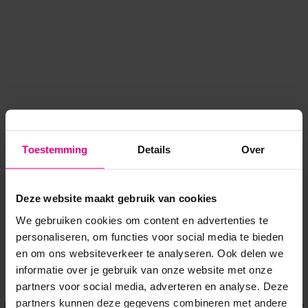
Toestemming
Details
Over
Deze website maakt gebruik van cookies
We gebruiken cookies om content en advertenties te
personaliseren, om functies voor social media te bieden
en om ons websiteverkeer te analyseren. Ook delen we
informatie over je gebruik van onze website met onze
Application error: a client-side exception has occurred
while
partners voor social media, adverteren en analyse. Deze
partners kunnen deze gegevens combineren met andere
loading
www.voordeeluitjes.nl
(see the browser console for more