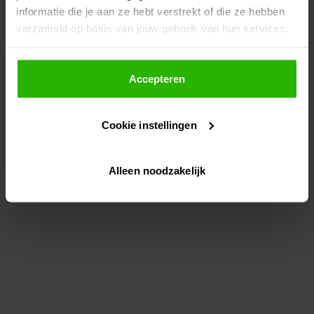
informatie die je aan ze hebt verstrekt of die ze hebben
information)
.
verzameld op basis van jouw gebruik van hun services.
Als je op "Accepteer" klikt, dan geef je Voordeeluitjes.nl
toestemming om cookies voor social media en
Accepteren
gepersonaliseerde advertenties te plaatsen.
Cookie instellingen
Lees hier meer over in ons
privacybeleid
en
cookiebeleid
.
Alleen noodzakelijk
Via "Cookie instellingen" kun je ook zelf instellen welke
cookies worden geplaatst. Je kunt je keuze altijd wijzigen
of intrekken op ons
cookiebeleid
.