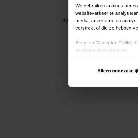
We gebruiken cookies om cont
websiteverkeer te analyseren
Application error: a client-side exc
media, adverteren en analys
verstrekt of die ze hebben v
Als je op "Accepteer" klikt,
advertenties te plaatsen.
Lees hier meer over in ons
p
Alleen noodzakelij
Via "Cookie instellingen" kun 
intrekken op ons
cookiebele