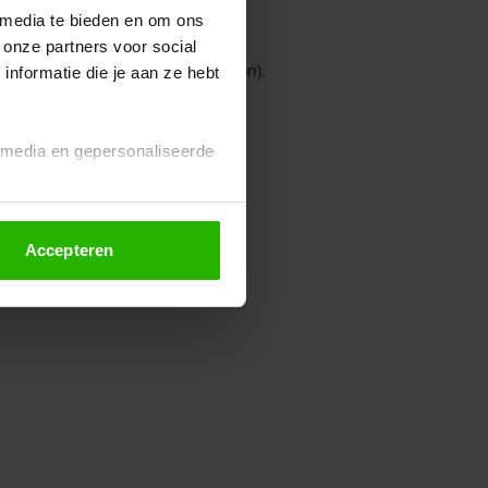
 media te bieden en om ons
 onze partners voor social
owser console for more information)
.
nformatie die je aan ze hebt
l media en gepersonaliseerde
Accepteren
euze altijd wijzigen of