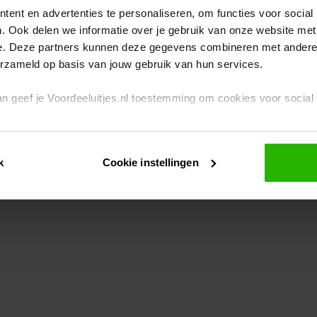
ent en advertenties te personaliseren, om functies voor social
. Ook delen we informatie over je gebruik van onze website met
eption has occurred
while loading
www.voordeeluitjes.nl
(see the br
e. Deze partners kunnen deze gegevens combineren met andere i
erzameld op basis van jouw gebruik van hun services.
 dan geef je Voordeeluitjes.nl toestemming om cookies voor socia
rivacybeleid
en
cookiebeleid
.
k
Cookie instellingen
je ook zelf instellen welke cookies worden geplaatst. Je kunt je k
id
.