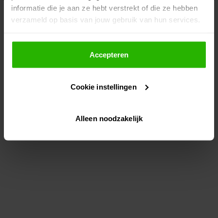
informatie die je aan ze hebt verstrekt of die ze hebben
information)
.
verzameld op basis van jouw gebruik van hun services.
Als je op "Accepteer" klikt, dan geef je Voordeeluitjes.nl
toestemming om cookies voor social media en
Accepteren
gepersonaliseerde advertenties te plaatsen.
Cookie instellingen
Lees hier meer over in ons
privacybeleid
en
cookiebeleid
.
Alleen noodzakelijk
Via "Cookie instellingen" kun je ook zelf instellen welke
cookies worden geplaatst. Je kunt je keuze altijd wijzigen
of intrekken op ons
cookiebeleid
.