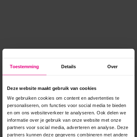
Toestemming
Details
Over
Deze website maakt gebruik van cookies
We gebruiken cookies om content en advertenties te
personaliseren, om functies voor social media te bieden
en om ons websiteverkeer te analyseren. Ook delen we
informatie over je gebruik van onze website met onze
Application error: a client-side exception has occurred
while
partners voor social media, adverteren en analyse. Deze
partners kunnen deze gegevens combineren met andere
loading
www.voordeeluitjes.nl
(see the browser console for more