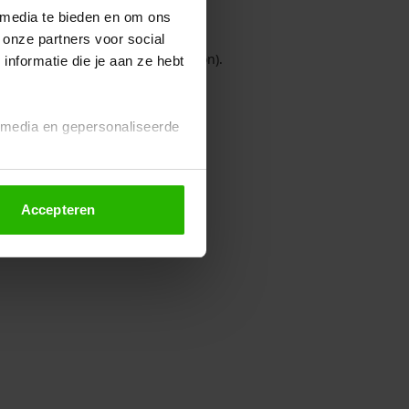
 media te bieden en om ons
 onze partners voor social
owser console for more information)
.
nformatie die je aan ze hebt
l media en gepersonaliseerde
Accepteren
euze altijd wijzigen of