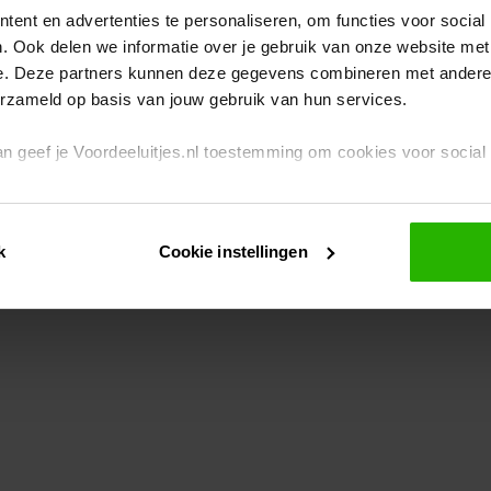
ent en advertenties te personaliseren, om functies voor social
. Ook delen we informatie over je gebruik van onze website met
eption has occurred
while loading
www.voordeeluitjes.nl
(see the br
e. Deze partners kunnen deze gegevens combineren met andere i
erzameld op basis van jouw gebruik van hun services.
 dan geef je Voordeeluitjes.nl toestemming om cookies voor socia
rivacybeleid
en
cookiebeleid
.
k
Cookie instellingen
je ook zelf instellen welke cookies worden geplaatst. Je kunt je k
id
.