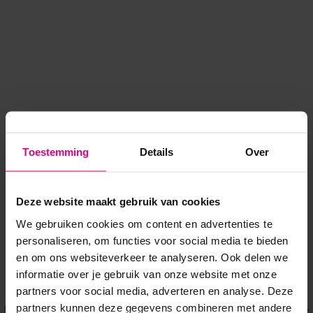
Toestemming
Details
Over
Deze website maakt gebruik van cookies
We gebruiken cookies om content en advertenties te
personaliseren, om functies voor social media te bieden
en om ons websiteverkeer te analyseren. Ook delen we
informatie over je gebruik van onze website met onze
Application error: a client-side exception has occurred
while
partners voor social media, adverteren en analyse. Deze
partners kunnen deze gegevens combineren met andere
loading
www.voordeeluitjes.nl
(see the browser console for more