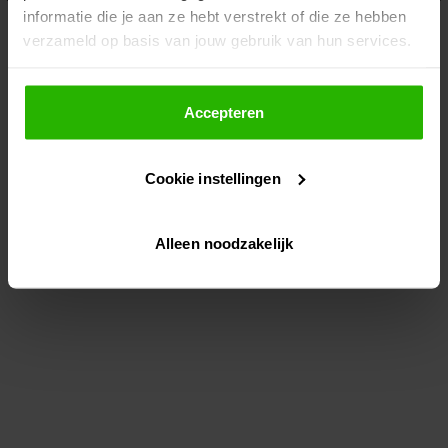
informatie die je aan ze hebt verstrekt of die ze hebben
information)
.
verzameld op basis van jouw gebruik van hun services.
Als je op "Accepteer" klikt, dan geef je Voordeeluitjes.nl
toestemming om cookies voor social media en
Accepteren
gepersonaliseerde advertenties te plaatsen.
Cookie instellingen
Lees hier meer over in ons
privacybeleid
en
cookiebeleid
.
Alleen noodzakelijk
Via "Cookie instellingen" kun je ook zelf instellen welke
cookies worden geplaatst. Je kunt je keuze altijd wijzigen
of intrekken op ons
cookiebeleid
.