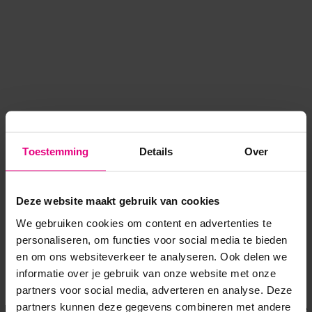
Toestemming
Details
Over
Deze website maakt gebruik van cookies
We gebruiken cookies om content en advertenties te
personaliseren, om functies voor social media te bieden
en om ons websiteverkeer te analyseren. Ook delen we
informatie over je gebruik van onze website met onze
Application error: a client-side exception has occurred
while
partners voor social media, adverteren en analyse. Deze
partners kunnen deze gegevens combineren met andere
loading
www.voordeeluitjes.nl
(see the browser console for more