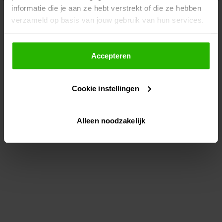
informatie die je aan ze hebt verstrekt of die ze hebben
information)
.
verzameld op basis van jouw gebruik van hun services.
Als je op "Accepteer" klikt, dan geef je Voordeeluitjes.nl
toestemming om cookies voor social media en
Accepteren
gepersonaliseerde advertenties te plaatsen.
Cookie instellingen
Lees hier meer over in ons
privacybeleid
en
cookiebeleid
.
Alleen noodzakelijk
Via "Cookie instellingen" kun je ook zelf instellen welke
cookies worden geplaatst. Je kunt je keuze altijd wijzigen
of intrekken op ons
cookiebeleid
.