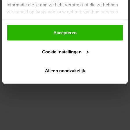
informatie die je aan ze hebt verstrekt of die ze hebben
information)
.
verzameld op basis van jouw gebruik van hun services.
Als je op "Accepteer" klikt, dan geef je Voordeeluitjes.nl
toestemming om cookies voor social media en
Accepteren
gepersonaliseerde advertenties te plaatsen.
Cookie instellingen
Lees hier meer over in ons
privacybeleid
en
cookiebeleid
.
Alleen noodzakelijk
Via "Cookie instellingen" kun je ook zelf instellen welke
cookies worden geplaatst. Je kunt je keuze altijd wijzigen
of intrekken op ons
cookiebeleid
.