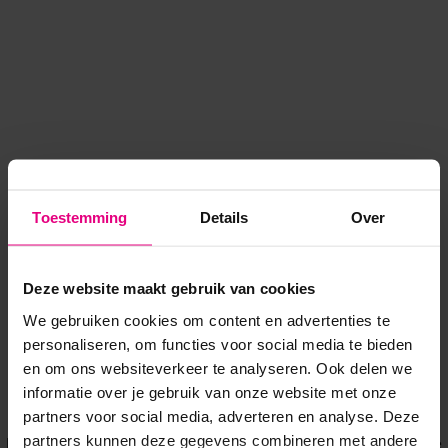
Toestemming
Details
Over
Deze website maakt gebruik van cookies
We gebruiken cookies om content en advertenties te
personaliseren, om functies voor social media te bieden
en om ons websiteverkeer te analyseren. Ook delen we
informatie over je gebruik van onze website met onze
Application error: a client-side exception has occurred
while
partners voor social media, adverteren en analyse. Deze
partners kunnen deze gegevens combineren met andere
loading
www.voordeeluitjes.nl
(see the browser console for more