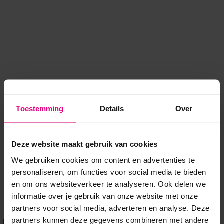
Toestemming
Details
Over
Deze website maakt gebruik van cookies
We gebruiken cookies om content en advertenties te
personaliseren, om functies voor social media te bieden
en om ons websiteverkeer te analyseren. Ook delen we
informatie over je gebruik van onze website met onze
Application error: a client-side exception has occurred
while
partners voor social media, adverteren en analyse. Deze
partners kunnen deze gegevens combineren met andere
loading
www.voordeeluitjes.nl
(see the browser console for more