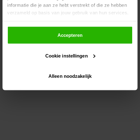
informatie die je aan ze hebt verstrekt of die ze hebben
information)
.
verzameld op basis van jouw gebruik van hun services.
Als je op "Accepteer" klikt, dan geef je Voordeeluitjes.nl
toestemming om cookies voor social media en
Accepteren
gepersonaliseerde advertenties te plaatsen.
Cookie instellingen
Lees hier meer over in ons
privacybeleid
en
cookiebeleid
.
Alleen noodzakelijk
Via "Cookie instellingen" kun je ook zelf instellen welke
cookies worden geplaatst. Je kunt je keuze altijd wijzigen
of intrekken op ons
cookiebeleid
.