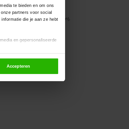
 media te bieden en om ons
 onze partners voor social
owser console for more information)
.
nformatie die je aan ze hebt
l media en gepersonaliseerde
Accepteren
euze altijd wijzigen of