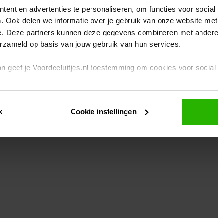
ent en advertenties te personaliseren, om functies voor social
. Ook delen we informatie over je gebruik van onze website met
eption has occurred
while loading
www.voordeeluitjes.nl
(see the br
e. Deze partners kunnen deze gegevens combineren met andere i
erzameld op basis van jouw gebruik van hun services.
 dan geef je Voordeeluitjes.nl toestemming om cookies voor socia
rivacybeleid
en
cookiebeleid
.
k
Cookie instellingen
je ook zelf instellen welke cookies worden geplaatst. Je kunt je k
id
.