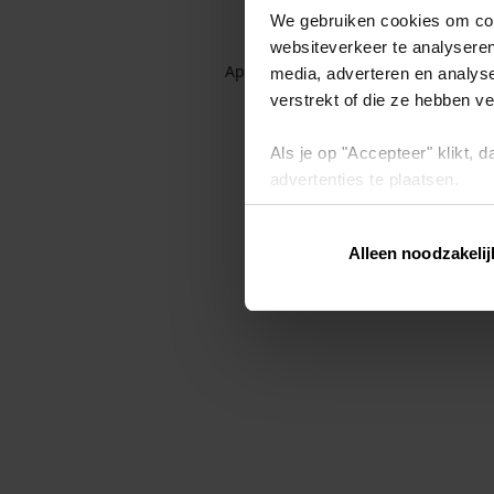
We gebruiken cookies om cont
websiteverkeer te analyseren
Application error: a client-side exc
media, adverteren en analys
verstrekt of die ze hebben v
Als je op "Accepteer" klikt,
advertenties te plaatsen.
Lees hier meer over in ons
p
Alleen noodzakelij
Via "Cookie instellingen" kun 
intrekken op ons
cookiebele