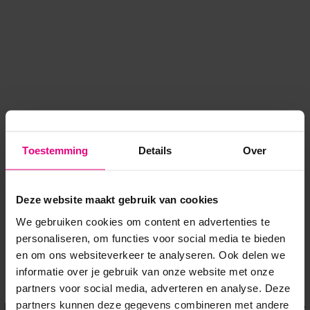
Toestemming
Details
Over
Deze website maakt gebruik van cookies
We gebruiken cookies om content en advertenties te
personaliseren, om functies voor social media te bieden
en om ons websiteverkeer te analyseren. Ook delen we
informatie over je gebruik van onze website met onze
Application error: a client-side exception has occurred
while
partners voor social media, adverteren en analyse. Deze
partners kunnen deze gegevens combineren met andere
loading
www.voordeeluitjes.nl
(see the browser console for more