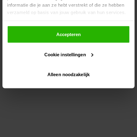
informatie die je aan ze hebt verstrekt of die ze hebben
information)
.
verzameld op basis van jouw gebruik van hun services.
Als je op "Accepteer" klikt, dan geef je Voordeeluitjes.nl
toestemming om cookies voor social media en
Accepteren
gepersonaliseerde advertenties te plaatsen.
Cookie instellingen
Lees hier meer over in ons
privacybeleid
en
cookiebeleid
.
Alleen noodzakelijk
Via "Cookie instellingen" kun je ook zelf instellen welke
cookies worden geplaatst. Je kunt je keuze altijd wijzigen
of intrekken op ons
cookiebeleid
.