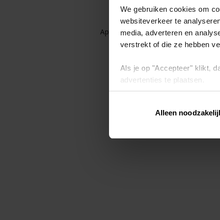
We gebruiken cookies om cont
websiteverkeer te analyseren
Application error: a client-side exc
media, adverteren en analys
verstrekt of die ze hebben v
Als je op "Accepteer" klikt,
advertenties te plaatsen.
Lees hier meer over in ons
p
Alleen noodzakelij
Via "Cookie instellingen" kun 
intrekken op ons
cookiebele