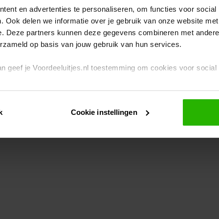
ent en advertenties te personaliseren, om functies voor social
. Ook delen we informatie over je gebruik van onze website met
eption has occurred
while loading
www.voordeeluitjes.nl
(see the br
e. Deze partners kunnen deze gegevens combineren met andere i
erzameld op basis van jouw gebruik van hun services.
 dan geef je Voordeeluitjes.nl toestemming om cookies voor socia
rivacybeleid
en
cookiebeleid
.
k
Cookie instellingen
je ook zelf instellen welke cookies worden geplaatst. Je kunt je k
id
.