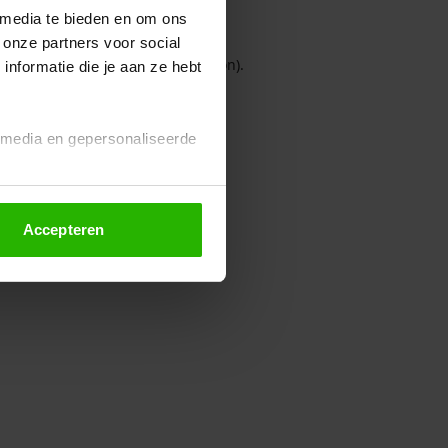
 media te bieden en om ons
 onze partners voor social
owser console for more information)
.
nformatie die je aan ze hebt
l media en gepersonaliseerde
Accepteren
euze altijd wijzigen of