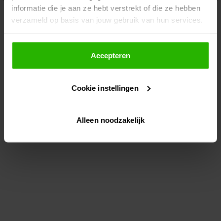
informatie die je aan ze hebt verstrekt of die ze hebben
information)
.
verzameld op basis van jouw gebruik van hun services.
Als je op "Accepteer" klikt, dan geef je Voordeeluitjes.nl
toestemming om cookies voor social media en
Accepteren
gepersonaliseerde advertenties te plaatsen.
Cookie instellingen
Lees hier meer over in ons
privacybeleid
en
cookiebeleid
.
Alleen noodzakelijk
Via "Cookie instellingen" kun je ook zelf instellen welke
cookies worden geplaatst. Je kunt je keuze altijd wijzigen
of intrekken op ons
cookiebeleid
.