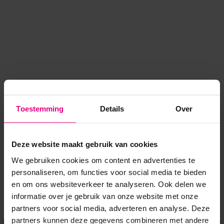
Toestemming
Details
Over
Deze website maakt gebruik van cookies
We gebruiken cookies om content en advertenties te
personaliseren, om functies voor social media te bieden
en om ons websiteverkeer te analyseren. Ook delen we
informatie over je gebruik van onze website met onze
Application error: a client-side exception has occurred
while
partners voor social media, adverteren en analyse. Deze
partners kunnen deze gegevens combineren met andere
loading
www.voordeeluitjes.nl
(see the browser console for more