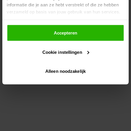
informatie die je aan ze hebt verstrekt of die ze hebben
information)
.
verzameld op basis van jouw gebruik van hun services.
Als je op "Accepteer" klikt, dan geef je Voordeeluitjes.nl
toestemming om cookies voor social media en
Accepteren
gepersonaliseerde advertenties te plaatsen.
Cookie instellingen
Lees hier meer over in ons
privacybeleid
en
cookiebeleid
.
Alleen noodzakelijk
Via "Cookie instellingen" kun je ook zelf instellen welke
cookies worden geplaatst. Je kunt je keuze altijd wijzigen
of intrekken op ons
cookiebeleid
.