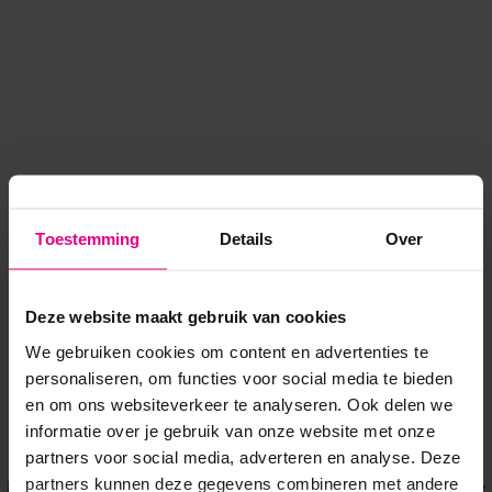
Toestemming
Details
Over
Deze website maakt gebruik van cookies
We gebruiken cookies om content en advertenties te
personaliseren, om functies voor social media te bieden
en om ons websiteverkeer te analyseren. Ook delen we
informatie over je gebruik van onze website met onze
Application error: a client-side exception has occurred
while
partners voor social media, adverteren en analyse. Deze
partners kunnen deze gegevens combineren met andere
loading
www.voordeeluitjes.nl
(see the browser console for more