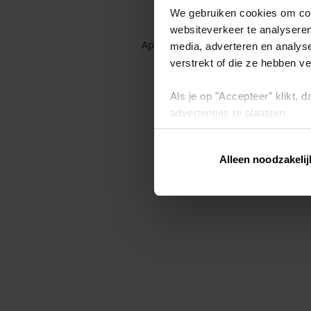
We gebruiken cookies om cont
websiteverkeer te analyseren
Application error: a client-side exc
media, adverteren en analys
verstrekt of die ze hebben v
Als je op "Accepteer" klikt,
advertenties te plaatsen.
Lees hier meer over in ons
p
Alleen noodzakelij
Via "Cookie instellingen" kun 
intrekken op ons
cookiebele