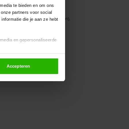
 media te bieden en om ons
 onze partners voor social
owser console for more information)
.
nformatie die je aan ze hebt
l media en gepersonaliseerde
Accepteren
euze altijd wijzigen of