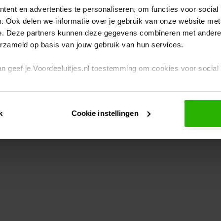
ent en advertenties te personaliseren, om functies voor social
. Ook delen we informatie over je gebruik van onze website met
eption has occurred
while loading
www.voordeeluitjes.nl
(see the br
e. Deze partners kunnen deze gegevens combineren met andere i
erzameld op basis van jouw gebruik van hun services.
 dan geef je Voordeeluitjes.nl toestemming om cookies voor socia
rivacybeleid
en
cookiebeleid
.
k
Cookie instellingen
je ook zelf instellen welke cookies worden geplaatst. Je kunt je k
id
.