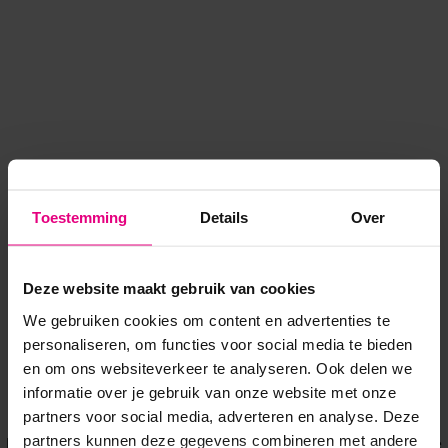
Toestemming
Details
Over
Deze website maakt gebruik van cookies
We gebruiken cookies om content en advertenties te
personaliseren, om functies voor social media te bieden
en om ons websiteverkeer te analyseren. Ook delen we
informatie over je gebruik van onze website met onze
Application error: a client-side exception has occurred
while
partners voor social media, adverteren en analyse. Deze
partners kunnen deze gegevens combineren met andere
loading
www.voordeeluitjes.nl
(see the browser console for more