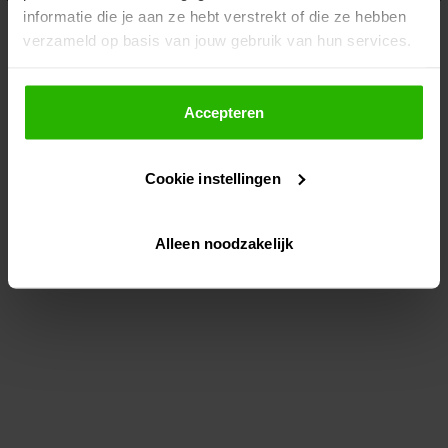
informatie die je aan ze hebt verstrekt of die ze hebben
information)
.
verzameld op basis van jouw gebruik van hun services.
Als je op "Accepteer" klikt, dan geef je Voordeeluitjes.nl
toestemming om cookies voor social media en
Accepteren
gepersonaliseerde advertenties te plaatsen.
Cookie instellingen
Lees hier meer over in ons
privacybeleid
en
cookiebeleid
.
Alleen noodzakelijk
Via "Cookie instellingen" kun je ook zelf instellen welke
cookies worden geplaatst. Je kunt je keuze altijd wijzigen
of intrekken op ons
cookiebeleid
.