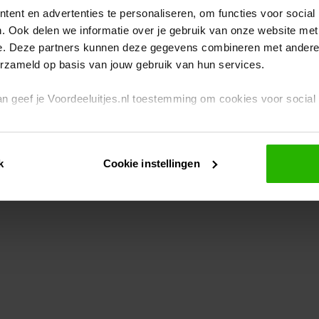
ent en advertenties te personaliseren, om functies voor social
. Ook delen we informatie over je gebruik van onze website met
eption has occurred
while loading
www.voordeeluitjes.nl
(see the br
e. Deze partners kunnen deze gegevens combineren met andere i
erzameld op basis van jouw gebruik van hun services.
 dan geef je Voordeeluitjes.nl toestemming om cookies voor socia
rivacybeleid
en
cookiebeleid
.
k
Cookie instellingen
je ook zelf instellen welke cookies worden geplaatst. Je kunt je k
id
.