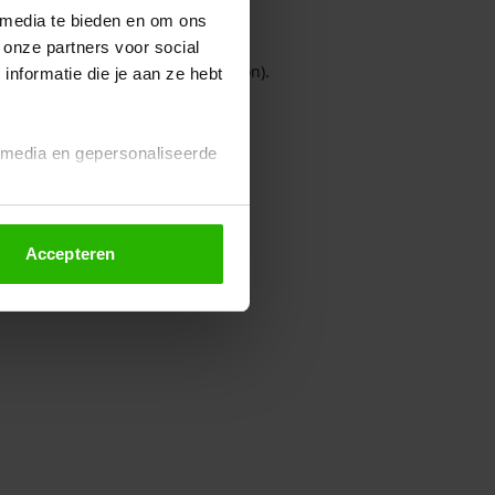
 media te bieden en om ons
 onze partners voor social
owser console for more information)
.
nformatie die je aan ze hebt
l media en gepersonaliseerde
Accepteren
euze altijd wijzigen of