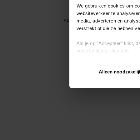
We gebruiken cookies om cont
websiteverkeer te analyseren
Application error: a client-side exc
media, adverteren en analys
verstrekt of die ze hebben v
Als je op "Accepteer" klikt,
advertenties te plaatsen.
Lees hier meer over in ons
p
Alleen noodzakelij
Via "Cookie instellingen" kun 
intrekken op ons
cookiebele