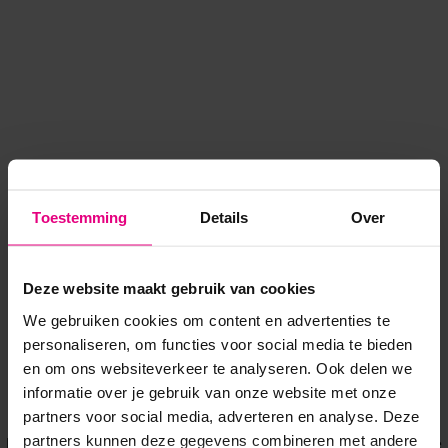
Toestemming
Details
Over
Deze website maakt gebruik van cookies
We gebruiken cookies om content en advertenties te
personaliseren, om functies voor social media te bieden
en om ons websiteverkeer te analyseren. Ook delen we
informatie over je gebruik van onze website met onze
Application error: a client-side exception has occurred
while
partners voor social media, adverteren en analyse. Deze
partners kunnen deze gegevens combineren met andere
loading
www.voordeeluitjes.nl
(see the browser console for more