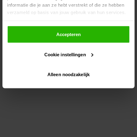
informatie die je aan ze hebt verstrekt of die ze hebben
information)
.
verzameld op basis van jouw gebruik van hun services.
Als je op "Accepteer" klikt, dan geef je Voordeeluitjes.nl
toestemming om cookies voor social media en
Accepteren
gepersonaliseerde advertenties te plaatsen.
Cookie instellingen
Lees hier meer over in ons
privacybeleid
en
cookiebeleid
.
Alleen noodzakelijk
Via "Cookie instellingen" kun je ook zelf instellen welke
cookies worden geplaatst. Je kunt je keuze altijd wijzigen
of intrekken op ons
cookiebeleid
.