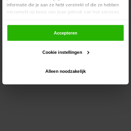
informatie die je aan ze hebt verstrekt of die ze hebben
information)
.
verzameld op basis van jouw gebruik van hun services.
Als je op "Accepteer" klikt, dan geef je Voordeeluitjes.nl
toestemming om cookies voor social media en
Accepteren
gepersonaliseerde advertenties te plaatsen.
Cookie instellingen
Lees hier meer over in ons
privacybeleid
en
cookiebeleid
.
Alleen noodzakelijk
Via "Cookie instellingen" kun je ook zelf instellen welke
cookies worden geplaatst. Je kunt je keuze altijd wijzigen
of intrekken op ons
cookiebeleid
.