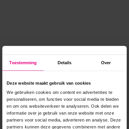
Toestemming
Details
Over
Deze website maakt gebruik van cookies
We gebruiken cookies om content en advertenties te
personaliseren, om functies voor social media te bieden
en om ons websiteverkeer te analyseren. Ook delen we
informatie over je gebruik van onze website met onze
Application error: a client-side exception has occurred
while
partners voor social media, adverteren en analyse. Deze
partners kunnen deze gegevens combineren met andere
loading
www.voordeeluitjes.nl
(see the browser console for more