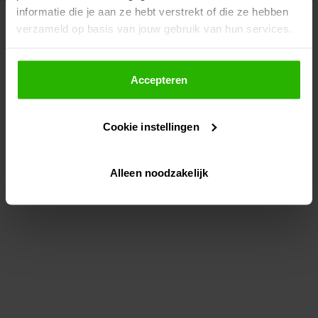
informatie die je aan ze hebt verstrekt of die ze hebben
information)
.
verzameld op basis van jouw gebruik van hun services.
Als je op "Accepteer" klikt, dan geef je Voordeeluitjes.nl
toestemming om cookies voor social media en
Accepteren
gepersonaliseerde advertenties te plaatsen.
Cookie instellingen
Lees hier meer over in ons
privacybeleid
en
cookiebeleid
.
Alleen noodzakelijk
Via "Cookie instellingen" kun je ook zelf instellen welke
cookies worden geplaatst. Je kunt je keuze altijd wijzigen
of intrekken op ons
cookiebeleid
.