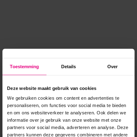
Toestemming
Details
Over
Deze website maakt gebruik van cookies
We gebruiken cookies om content en advertenties te
personaliseren, om functies voor social media te bieden
en om ons websiteverkeer te analyseren. Ook delen we
informatie over je gebruik van onze website met onze
Application error: a client-side exception has occurred
while
partners voor social media, adverteren en analyse. Deze
partners kunnen deze gegevens combineren met andere
loading
www.voordeeluitjes.nl
(see the browser console for more