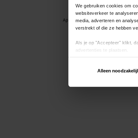
We gebruiken cookies om cont
websiteverkeer te analyseren
Application error: a client-side exc
media, adverteren en analys
verstrekt of die ze hebben v
Als je op "Accepteer" klikt,
advertenties te plaatsen.
Lees hier meer over in ons
p
Alleen noodzakelij
Via "Cookie instellingen" kun 
intrekken op ons
cookiebele