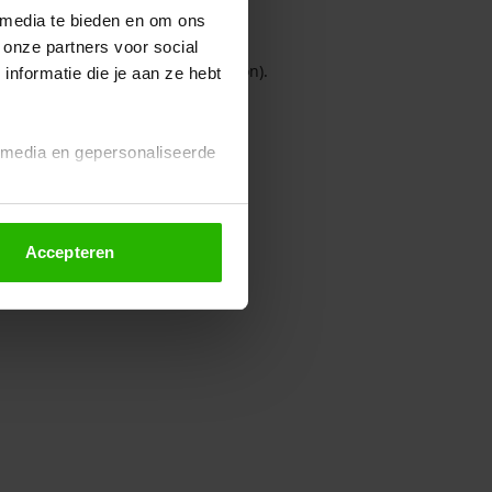
 media te bieden en om ons
 onze partners voor social
owser console for more information)
.
nformatie die je aan ze hebt
l media en gepersonaliseerde
Accepteren
euze altijd wijzigen of