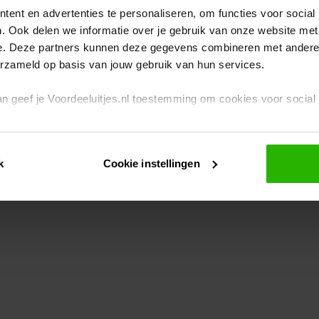
ent en advertenties te personaliseren, om functies voor social
. Ook delen we informatie over je gebruik van onze website met
eption has occurred
while loading
www.voordeeluitjes.nl
(see the br
e. Deze partners kunnen deze gegevens combineren met andere i
erzameld op basis van jouw gebruik van hun services.
 dan geef je Voordeeluitjes.nl toestemming om cookies voor socia
rivacybeleid
en
cookiebeleid
.
k
Cookie instellingen
je ook zelf instellen welke cookies worden geplaatst. Je kunt je k
id
.