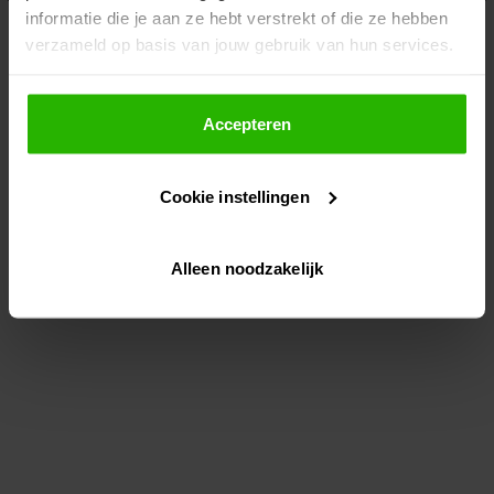
informatie die je aan ze hebt verstrekt of die ze hebben
information)
.
verzameld op basis van jouw gebruik van hun services.
Als je op "Accepteer" klikt, dan geef je Voordeeluitjes.nl
toestemming om cookies voor social media en
Accepteren
gepersonaliseerde advertenties te plaatsen.
Cookie instellingen
Lees hier meer over in ons
privacybeleid
en
cookiebeleid
.
Alleen noodzakelijk
Via "Cookie instellingen" kun je ook zelf instellen welke
cookies worden geplaatst. Je kunt je keuze altijd wijzigen
of intrekken op ons
cookiebeleid
.