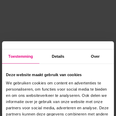
Toestemming
Details
Over
Deze website maakt gebruik van cookies
We gebruiken cookies om content en advertenties te
personaliseren, om functies voor social media te bieden
en om ons websiteverkeer te analyseren. Ook delen we
informatie over je gebruik van onze website met onze
Application error: a client-side exception has occurred
while
partners voor social media, adverteren en analyse. Deze
partners kunnen deze gegevens combineren met andere
loading
www.voordeeluitjes.nl
(see the browser console for more