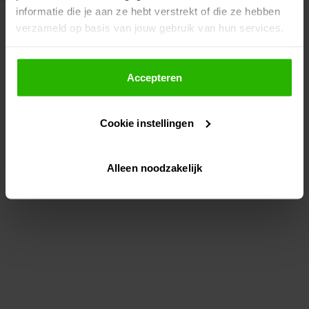
informatie die je aan ze hebt verstrekt of die ze hebben
information)
.
verzameld op basis van jouw gebruik van hun services.
Als je op "Accepteer" klikt, dan geef je Voordeeluitjes.nl
toestemming om cookies voor social media en
Accepteren
gepersonaliseerde advertenties te plaatsen.
Cookie instellingen
Lees hier meer over in ons
privacybeleid
en
cookiebeleid
.
Alleen noodzakelijk
Via "Cookie instellingen" kun je ook zelf instellen welke
cookies worden geplaatst. Je kunt je keuze altijd wijzigen
of intrekken op ons
cookiebeleid
.