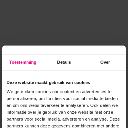
Toestemming
Details
Over
Deze website maakt gebruik van cookies
We gebruiken cookies om content en advertenties te
personaliseren, om functies voor social media te bieden
en om ons websiteverkeer te analyseren. Ook delen we
informatie over je gebruik van onze website met onze
Application error: a client-side exception has occurred
while
partners voor social media, adverteren en analyse. Deze
partners kunnen deze gegevens combineren met andere
loading
www.voordeeluitjes.nl
(see the browser console for more