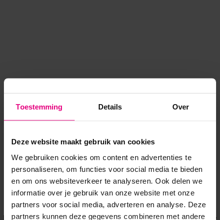
Toestemming
Details
Over
Deze website maakt gebruik van cookies
We gebruiken cookies om content en advertenties te
personaliseren, om functies voor social media te bieden
en om ons websiteverkeer te analyseren. Ook delen we
informatie over je gebruik van onze website met onze
Application error: a client-side exception has occurred
while
partners voor social media, adverteren en analyse. Deze
partners kunnen deze gegevens combineren met andere
loading
www.voordeeluitjes.nl
(see the browser console for more