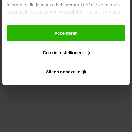
informatie die je aan ze hebt verstrekt of die ze hebben
information)
.
verzameld op basis van jouw gebruik van hun services.
Als je op "Accepteer" klikt, dan geef je Voordeeluitjes.nl
toestemming om cookies voor social media en
Accepteren
gepersonaliseerde advertenties te plaatsen.
Cookie instellingen
Lees hier meer over in ons
privacybeleid
en
cookiebeleid
.
Alleen noodzakelijk
Via "Cookie instellingen" kun je ook zelf instellen welke
cookies worden geplaatst. Je kunt je keuze altijd wijzigen
of intrekken op ons
cookiebeleid
.