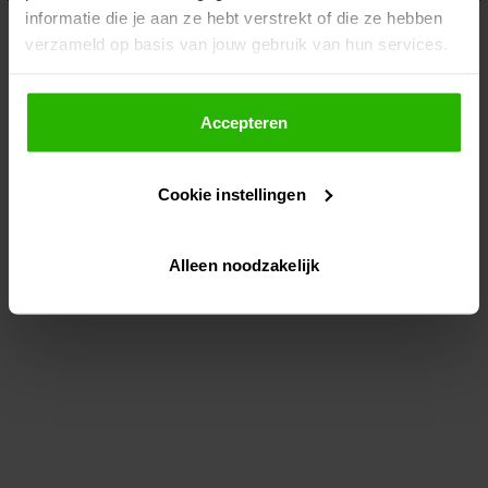
informatie die je aan ze hebt verstrekt of die ze hebben
information)
.
verzameld op basis van jouw gebruik van hun services.
Als je op "Accepteer" klikt, dan geef je Voordeeluitjes.nl
toestemming om cookies voor social media en
Accepteren
gepersonaliseerde advertenties te plaatsen.
Cookie instellingen
Lees hier meer over in ons
privacybeleid
en
cookiebeleid
.
Alleen noodzakelijk
Via "Cookie instellingen" kun je ook zelf instellen welke
cookies worden geplaatst. Je kunt je keuze altijd wijzigen
of intrekken op ons
cookiebeleid
.