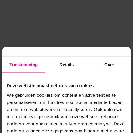
Toestemming
Details
Over
Deze website maakt gebruik van cookies
We gebruiken cookies om content en advertenties te
personaliseren, om functies voor social media te bieden
en om ons websiteverkeer te analyseren. Ook delen we
informatie over je gebruik van onze website met onze
Application error: a client-side exception has occurred
while
partners voor social media, adverteren en analyse. Deze
partners kunnen deze gegevens combineren met andere
loading
www.voordeeluitjes.nl
(see the browser console for more