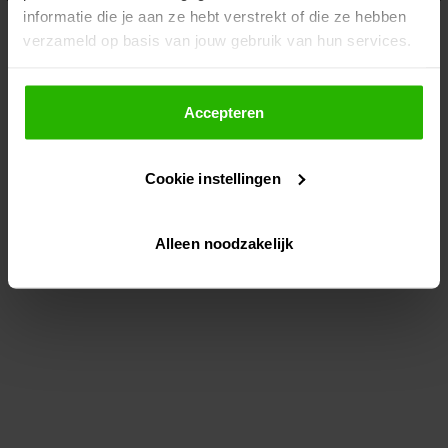
informatie die je aan ze hebt verstrekt of die ze hebben
information)
.
verzameld op basis van jouw gebruik van hun services.
Als je op "Accepteer" klikt, dan geef je Voordeeluitjes.nl
toestemming om cookies voor social media en
Accepteren
gepersonaliseerde advertenties te plaatsen.
Cookie instellingen
Lees hier meer over in ons
privacybeleid
en
cookiebeleid
.
Alleen noodzakelijk
Via "Cookie instellingen" kun je ook zelf instellen welke
cookies worden geplaatst. Je kunt je keuze altijd wijzigen
of intrekken op ons
cookiebeleid
.