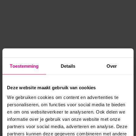
Toestemming
Details
Over
Deze website maakt gebruik van cookies
We gebruiken cookies om content en advertenties te
personaliseren, om functies voor social media te bieden
en om ons websiteverkeer te analyseren. Ook delen we
informatie over je gebruik van onze website met onze
Application error: a client-side exception has occurred
while
partners voor social media, adverteren en analyse. Deze
partners kunnen deze gegevens combineren met andere
loading
www.voordeeluitjes.nl
(see the browser console for more