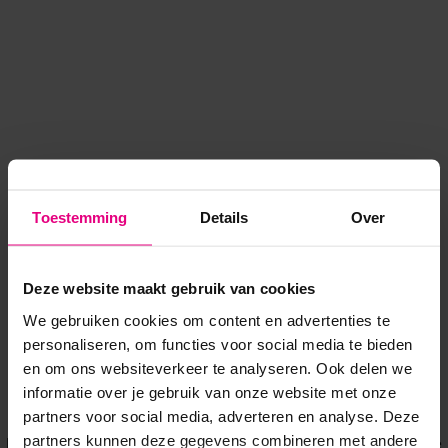
Toestemming
Details
Over
Deze website maakt gebruik van cookies
We gebruiken cookies om content en advertenties te
personaliseren, om functies voor social media te bieden
en om ons websiteverkeer te analyseren. Ook delen we
informatie over je gebruik van onze website met onze
Application error: a client-side exception has occurred
while
partners voor social media, adverteren en analyse. Deze
partners kunnen deze gegevens combineren met andere
loading
www.voordeeluitjes.nl
(see the browser console for more