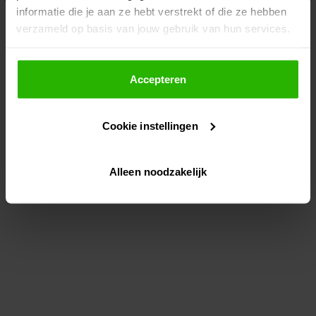
informatie die je aan ze hebt verstrekt of die ze hebben
information)
.
verzameld op basis van jouw gebruik van hun services.
Als je op "Accepteer" klikt, dan geef je Voordeeluitjes.nl
toestemming om cookies voor social media en
Accepteren
gepersonaliseerde advertenties te plaatsen.
Cookie instellingen
Lees hier meer over in ons
privacybeleid
en
cookiebeleid
.
Alleen noodzakelijk
Via "Cookie instellingen" kun je ook zelf instellen welke
cookies worden geplaatst. Je kunt je keuze altijd wijzigen
of intrekken op ons
cookiebeleid
.