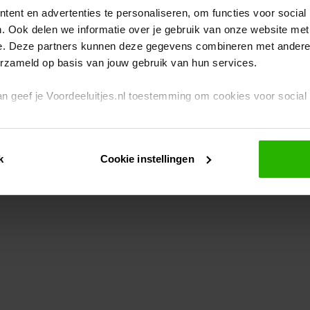
ent en advertenties te personaliseren, om functies voor social
. Ook delen we informatie over je gebruik van onze website met
eption has occurred
while loading
www.voordeeluitjes.nl
(see the br
e. Deze partners kunnen deze gegevens combineren met andere i
erzameld op basis van jouw gebruik van hun services.
 dan geef je Voordeeluitjes.nl toestemming om cookies voor socia
rivacybeleid
en
cookiebeleid
.
k
Cookie instellingen
je ook zelf instellen welke cookies worden geplaatst. Je kunt je k
id
.