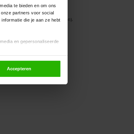
 media te bieden en om ons
 onze partners voor social
owser console for more information)
.
nformatie die je aan ze hebt
l media en gepersonaliseerde
Accepteren
euze altijd wijzigen of