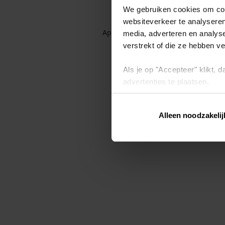
We gebruiken cookies om cont
websiteverkeer te analyseren
Application error: a client-side exc
media, adverteren en analys
verstrekt of die ze hebben v
Als je op "Accepteer" klikt,
advertenties te plaatsen.
Lees hier meer over in ons
p
Alleen noodzakelij
Via "Cookie instellingen" kun 
intrekken op ons
cookiebele