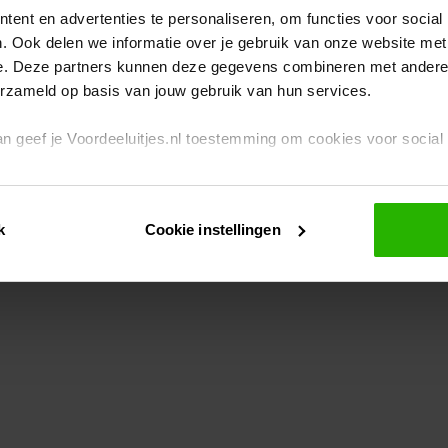
ent en advertenties te personaliseren, om functies voor social
. Ook delen we informatie over je gebruik van onze website met
eption has occurred
while loading
www.voordeeluitjes.nl
(see the br
e. Deze partners kunnen deze gegevens combineren met andere i
erzameld op basis van jouw gebruik van hun services.
 dan geef je Voordeeluitjes.nl toestemming om cookies voor socia
rivacybeleid
en
cookiebeleid
.
k
Cookie instellingen
je ook zelf instellen welke cookies worden geplaatst. Je kunt je k
id
.