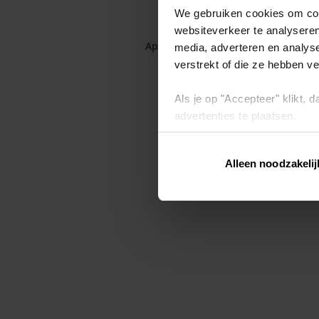
We gebruiken cookies om cont
websiteverkeer te analyseren
Application error: a client-side exc
media, adverteren en analys
verstrekt of die ze hebben v
Als je op "Accepteer" klikt,
advertenties te plaatsen.
Lees hier meer over in ons
p
Alleen noodzakelij
Via "Cookie instellingen" kun 
intrekken op ons
cookiebele