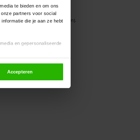
 media te bieden en om ons
 onze partners voor social
owser console for more information)
.
nformatie die je aan ze hebt
l media en gepersonaliseerde
Accepteren
euze altijd wijzigen of